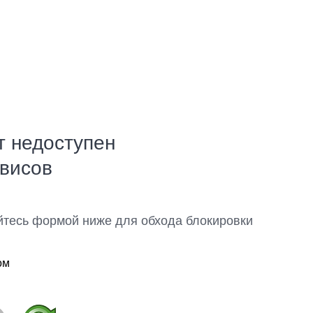
т недоступен
рвисов
йтесь формой ниже для обхода блокировки
ом